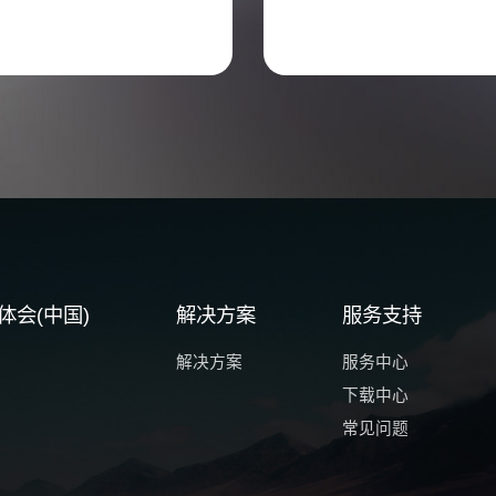
体会(中国)
解决方案
服务支持
解决方案
服务中心
下载中心
常见问题