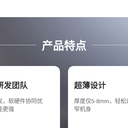
产品特点
研发团队
超薄设计
发，软硬件协同优
厚度仅5-8mm，轻
能更强
窄机身