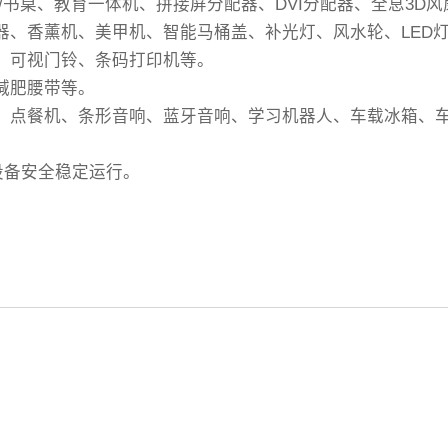
几/书桌、教育一体机、拼接屏分配器、DVI分配器、全息3D
温器、香薰机、美甲机、智能马桶盖、补光灯、风水轮、LED
机、可视门铃、条码打印机等。
减肥腰带等。
银机、点餐机、条形音响、蓝牙音响、学习机器人、车载冰箱、
设备安全稳定运行。