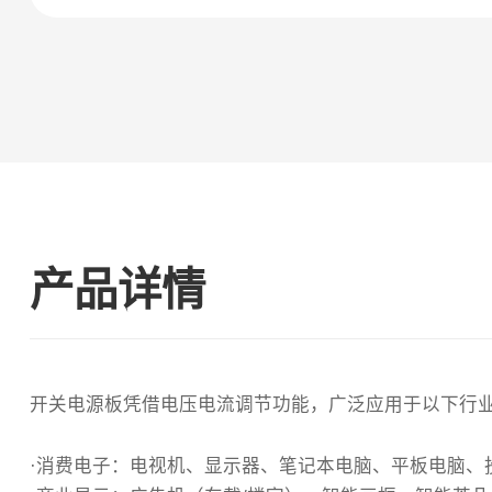
产品详情
开关电源板凭借电压电流调节功能，广泛应用于以下行
·消费电子‌：电视机、显示器、笔记本电脑、平板电脑、