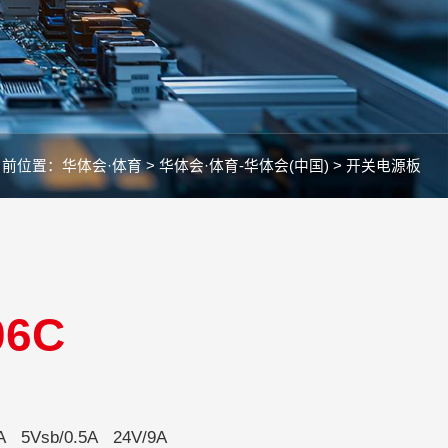
当前位置：
华体会·体育 >
华体会·体育-华体会(中国) >
开关电源板
06C
200-240V
 5Vsb/0.5A 24V/9A