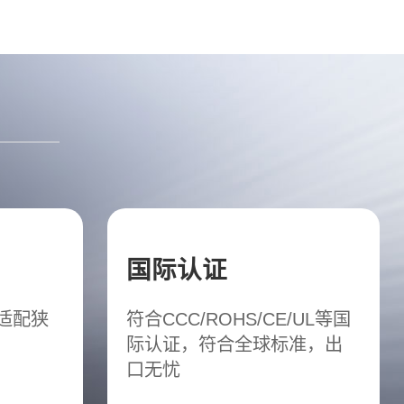
国际认证
松适配狭
符合CCC/ROHS/CE/UL等国
际认证，符合全球标准，出
口无忧