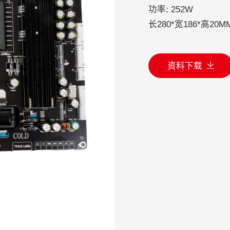
功率: 252W
长280*宽186*高2
资料下载