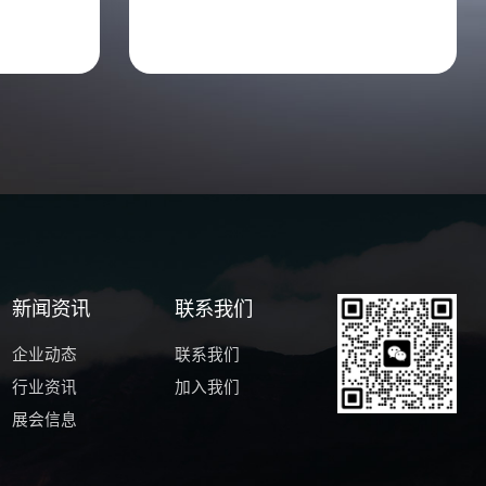
新闻资讯
联系我们
企业动态
联系我们
行业资讯
加入我们
展会信息