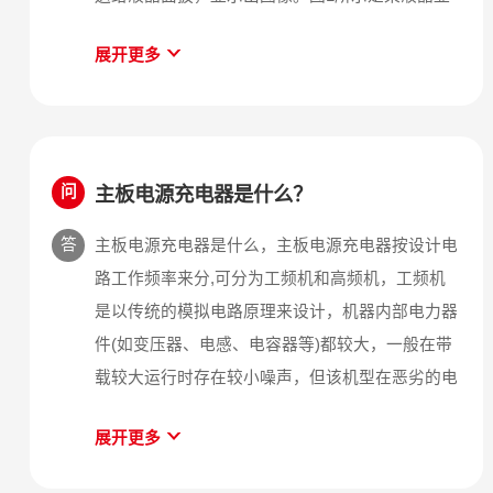
示器的主板实物图。驱动板上比较重要的集成电路
展开更多
是主控芯片（Sealer芯片）和微控制器
（MCU）。驱动板的输入接口通过连接线与计算
机主板显卡主控芯片 相连，输出接口通过一条或
者两条信号传输排线与液晶面板相连。
主板电源充电器是什么？
问
答
主板电源充电器是什么，主板电源充电器按设计电
路工作频率来分,可分为工频机和高频机，工频机
是以传统的模拟电路原理来设计，机器内部电力器
件(如变压器、电感、电容器等)都较大，一般在带
载较大运行时存在较小噪声，但该机型在恶劣的电
网环境条件中耐抗性能较强，可靠性及稳定性均比
展开更多
高频机强。